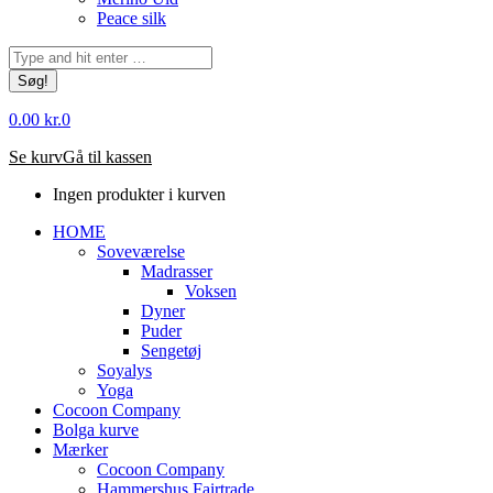
Peace silk
Søg:
0.00
kr.
0
Se kurv
Gå til kassen
Ingen produkter i kurven
HOME
Soveværelse
Madrasser
Voksen
Dyner
Puder
Sengetøj
Soyalys
Yoga
Cocoon Company
Bolga kurve
Mærker
Cocoon Company
Hammershus Fairtrade