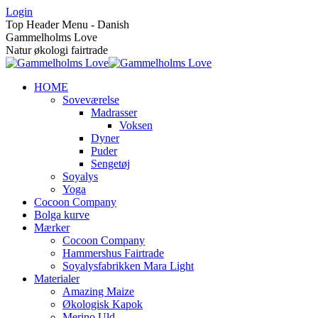
Skip
Login
to
Top Header Menu - Danish
content
Gammelholms Love
Natur økologi fairtrade
HOME
Soveværelse
Madrasser
Voksen
Dyner
Puder
Sengetøj
Soyalys
Yoga
Cocoon Company
Bolga kurve
Mærker
Cocoon Company
Hammershus Fairtrade
Soyalysfabrikken Mara Light
Materialer
Amazing Maize
Økologisk Kapok
Merino Uld