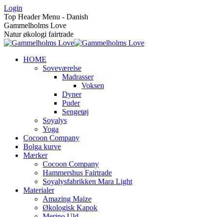
Skip
Login
to
Top Header Menu - Danish
content
Gammelholms Love
Natur økologi fairtrade
HOME
Soveværelse
Madrasser
Voksen
Dyner
Puder
Sengetøj
Soyalys
Yoga
Cocoon Company
Bolga kurve
Mærker
Cocoon Company
Hammershus Fairtrade
Soyalysfabrikken Mara Light
Materialer
Amazing Maize
Økologisk Kapok
Merino Uld