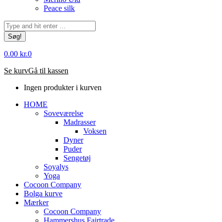
Peace silk
Søg:
0.00
kr.
0
Se kurv
Gå til kassen
Ingen produkter i kurven
HOME
Soveværelse
Madrasser
Voksen
Dyner
Puder
Sengetøj
Soyalys
Yoga
Cocoon Company
Bolga kurve
Mærker
Cocoon Company
Hammershus Fairtrade