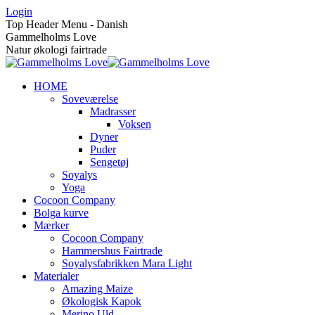
Skip
Login
to
Top Header Menu - Danish
content
Gammelholms Love
Natur økologi fairtrade
HOME
Soveværelse
Madrasser
Voksen
Dyner
Puder
Sengetøj
Soyalys
Yoga
Cocoon Company
Bolga kurve
Mærker
Cocoon Company
Hammershus Fairtrade
Soyalysfabrikken Mara Light
Materialer
Amazing Maize
Økologisk Kapok
Merino Uld