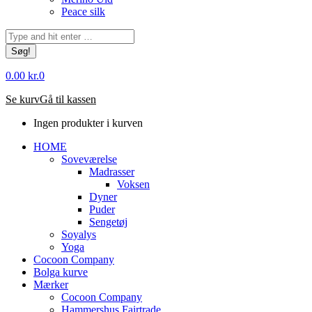
Peace silk
Søg:
0.00
kr.
0
Se kurv
Gå til kassen
Ingen produkter i kurven
HOME
Soveværelse
Madrasser
Voksen
Dyner
Puder
Sengetøj
Soyalys
Yoga
Cocoon Company
Bolga kurve
Mærker
Cocoon Company
Hammershus Fairtrade