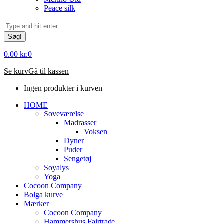
Peace silk
Søg:
0.00
kr.
0
Se kurv
Gå til kassen
Ingen produkter i kurven
HOME
Soveværelse
Madrasser
Voksen
Dyner
Puder
Sengetøj
Soyalys
Yoga
Cocoon Company
Bolga kurve
Mærker
Cocoon Company
Hammershus Fairtrade