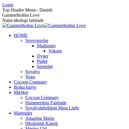
Skip
Login
to
Top Header Menu - Danish
content
Gammelholms Love
Natur økologi fairtrade
HOME
Soveværelse
Madrasser
Voksen
Dyner
Puder
Sengetøj
Soyalys
Yoga
Cocoon Company
Bolga kurve
Mærker
Cocoon Company
Hammershus Fairtrade
Soyalysfabrikken Mara Light
Materialer
Amazing Maize
Økologisk Kapok
Merino Uld