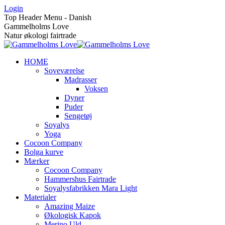
Skip
Login
to
Top Header Menu - Danish
content
Gammelholms Love
Natur økologi fairtrade
HOME
Soveværelse
Madrasser
Voksen
Dyner
Puder
Sengetøj
Soyalys
Yoga
Cocoon Company
Bolga kurve
Mærker
Cocoon Company
Hammershus Fairtrade
Soyalysfabrikken Mara Light
Materialer
Amazing Maize
Økologisk Kapok
Merino Uld