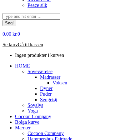
Peace silk
Søg:
0.00
kr.
0
Se kurv
Gå til kassen
Ingen produkter i kurven
HOME
Soveværelse
Madrasser
Voksen
Dyner
Puder
Sengetøj
Soyalys
Yoga
Cocoon Company
Bolga kurve
Mærker
Cocoon Company
Hammershus Fairtrade