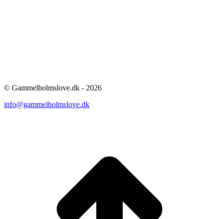
© Gammelholmslove.dk - 2026
info@gammelholmslove.dk
ti
t