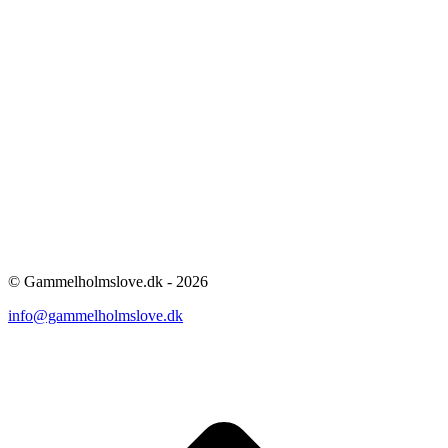
© Gammelholmslove.dk - 2026
info@gammelholmslove.dk
ti
t