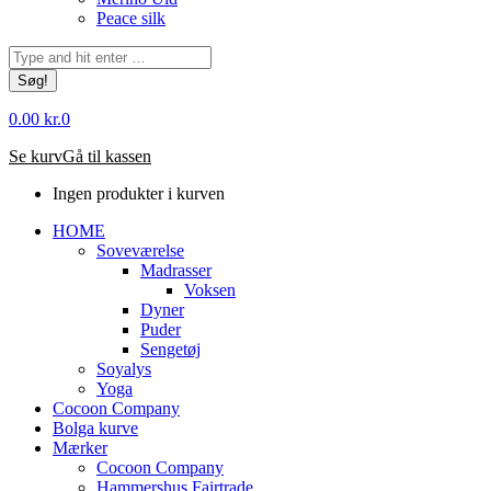
Peace silk
Søg:
0.00
kr.
0
Se kurv
Gå til kassen
Ingen produkter i kurven
HOME
Soveværelse
Madrasser
Voksen
Dyner
Puder
Sengetøj
Soyalys
Yoga
Cocoon Company
Bolga kurve
Mærker
Cocoon Company
Hammershus Fairtrade