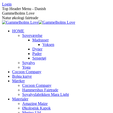
Skip
Login
to
Top Header Menu - Danish
content
Gammelholms Love
Natur økologi fairtrade
HOME
Soveværelse
Madrasser
Voksen
Dyner
Puder
Sengetøj
Soyalys
Yoga
Cocoon Company
Bolga kurve
Mærker
Cocoon Company
Hammershus Fairtrade
Soyalysfabrikken Mara Light
Materialer
Amazing Maize
Økologisk Kapok
Merino Uld