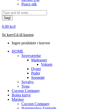
Peace silk
Søg:
0.00
kr.
0
Se kurv
Gå til kassen
Ingen produkter i kurven
HOME
Soveværelse
Madrasser
Voksen
Dyner
Puder
Sengetøj
Soyalys
Yoga
Cocoon Company
Bolga kurve
Mærker
Cocoon Company
Hammershus Fairtrade