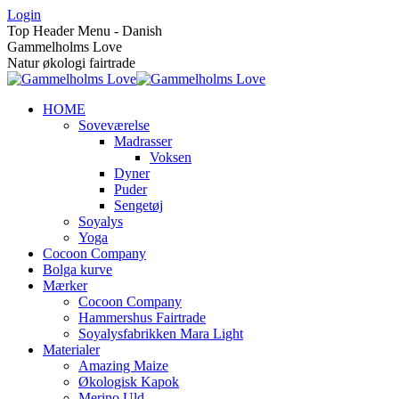
Skip
Login
to
Top Header Menu - Danish
content
Gammelholms Love
Natur økologi fairtrade
HOME
Soveværelse
Madrasser
Voksen
Dyner
Puder
Sengetøj
Soyalys
Yoga
Cocoon Company
Bolga kurve
Mærker
Cocoon Company
Hammershus Fairtrade
Soyalysfabrikken Mara Light
Materialer
Amazing Maize
Økologisk Kapok
Merino Uld