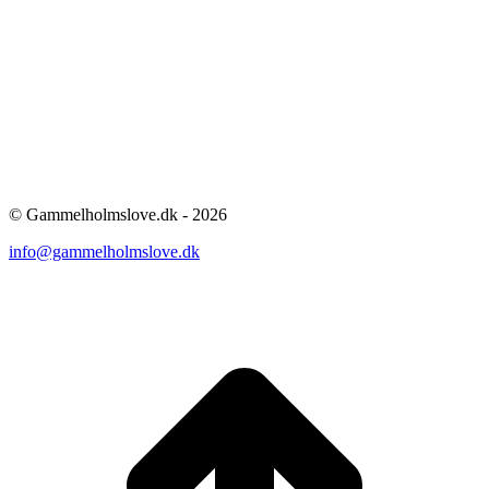
© Gammelholmslove.dk - 2026
info@gammelholmslove.dk
ti
t