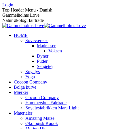
Skip
Login
to
Top Header Menu - Danish
content
Gammelholms Love
Natur økologi fairtrade
HOME
Soveværelse
Madrasser
Voksen
Dyner
Puder
Sengetøj
Soyalys
Yoga
Cocoon Company
Bolga kurve
Mærker
Cocoon Company
Hammershus Fairtrade
Soyalysfabrikken Mara Light
Materialer
Amazing Maize
Økologisk Kapok
Merino Uld