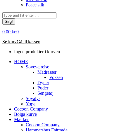
Peace silk
Søg:
0.00
kr.
0
Se kurv
Gå til kassen
Ingen produkter i kurven
HOME
Soveværelse
Madrasser
Voksen
Dyner
Puder
Sengetøj
Soyalys
Yoga
Cocoon Company
Bolga kurve
Mærker
Cocoon Company
Hammershus Fairtrade