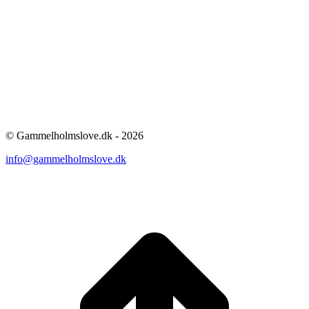
© Gammelholmslove.dk - 2026
info@gammelholmslove.dk
ti
t