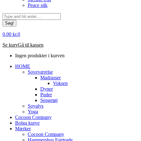
Peace silk
Søg:
0.00
kr.
0
Se kurv
Gå til kassen
Ingen produkter i kurven
HOME
Soveværelse
Madrasser
Voksen
Dyner
Puder
Sengetøj
Soyalys
Yoga
Cocoon Company
Bolga kurve
Mærker
Cocoon Company
Hammershus Fairtrade