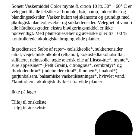
Sonett Vaskemiddel Color mynte & citron 10 ltr. 30° – 60° C er
velegnet til alle tekstiler af bomuld, hør, hamp, microfiber og
blandingstekstiler. Vasker kulørt tøj skånsomt og grundigt med
økologisk planteoliesæber og sukkertensider. Velegnet til vand i
alle hårdhedsgrader, ekstra blødgøringsmiddel er ikke
nødvendigt. Med planteoliesæber og æteriske olier fra 100 %
kontrollerede økologiske brug og vilde planter.
Ingredienser: Sæbe af raps*- /solsikkeolie*, sukkertensider,
citrat, vegetabilsk alkohol (ethanol), kokosfedtalkoholsulfat,
sulfateret ricinusolie, ægte æterisk olie af Litsea-træ*, mynte*,
sure appelsiner* (Petit Grain), citrongræs*, cembrafyr* og
rhododendron* (indeholder citral*, limonen*, linalool*),
gurjunbalsam, balsamiske vasketilsætninger*, hvirvlet vand.
*kontrolleret økologisk dyrket / fra vilde planter
Ikke på lager
Tilføj til ønskeliste
Tilføj til ønskeliste