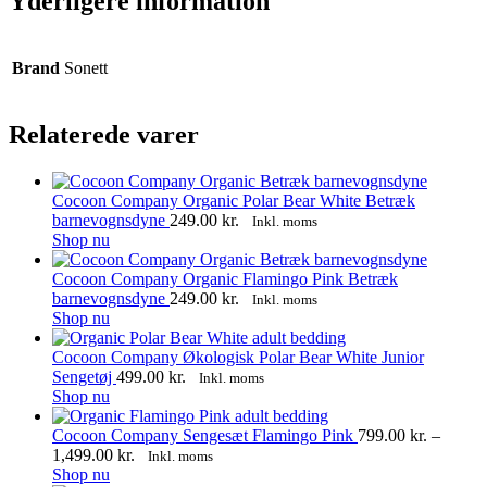
Yderligere information
Brand
Sonett
Relaterede varer
Cocoon Company Organic Polar Bear White Betræk
barnevognsdyne
249.00
kr.
Inkl. moms
Shop nu
Cocoon Company Organic Flamingo Pink Betræk
barnevognsdyne
249.00
kr.
Inkl. moms
Shop nu
Cocoon Company Økologisk Polar Bear White Junior
Sengetøj
499.00
kr.
Inkl. moms
Shop nu
Cocoon Company Sengesæt Flamingo Pink
799.00
kr.
–
Prisinterval:
1,499.00
kr.
Inkl. moms
Dette
799.00 kr.
Shop nu