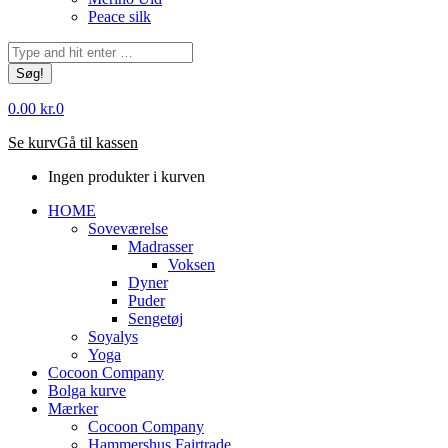
Peace silk
Søg:
0.00
kr.
0
Se kurv
Gå til kassen
Ingen produkter i kurven
HOME
Soveværelse
Madrasser
Voksen
Dyner
Puder
Sengetøj
Soyalys
Yoga
Cocoon Company
Bolga kurve
Mærker
Cocoon Company
Hammershus Fairtrade