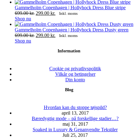
vare
til
har
1,499.00 kr.
Gammelholm Copenhagen | Hollyhock Dress Blue stripe
flere
Den
Den
699.00
kr.
299.00
kr.
Inkl. moms
varianter.
Dette
oprindelige
aktuelle
Shop nu
Mulighederne
vare
pris
pris
kan
har
var:
er:
Gammelholm Copenhagen | Hollyhock Dress Dusty green
vælges
flere
699.00 kr..
Den
299.00 kr..
Den
699.00
kr.
299.00
kr.
Inkl. moms
på
varianter.
Dette
oprindelige
aktuelle
Shop nu
varesiden
Mulighederne
vare
pris
pris
Information
kan
har
var:
er:
vælges
flere
699.00 kr..
299.00 kr..
på
varianter.
varesiden
Mulighederne
Cookie og privatlivspolitik
kan
Vilkår og betingelser
vælges
Din konto
på
Blog
varesiden
Hvordan kan du stoppe tøjspild?
april 13, 2017
Bæredygtig mode – på forskellige stadier…?
maj 31, 2017
Soaked in Luxury & Genanvendte Tekstiler
Juli 25, 2017