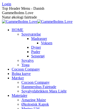
Skip
Login
to
Top Header Menu - Danish
content
Gammelholms Love
Natur økologi fairtrade
HOME
Soveværelse
Madrasser
Voksen
Dyner
Puder
Sengetøj
Soyalys
Yoga
Cocoon Company
Bolga kurve
Mærker
Cocoon Company
Hammershus Fairtrade
Soyalysfabrikken Mara Light
Materialer
Amazing Maize
Økologisk Kapok
Merino Uld