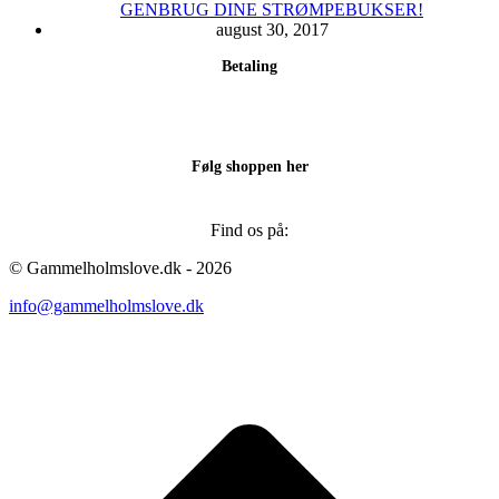
GENBRUG DINE STRØMPEBUKSER!
august 30, 2017
Betaling
Følg shoppen her
Find os på:
Facebook
Instagram
© Gammelholmslove.dk - 2026
page
page
info@gammelholmslove.dk
opens
opens
in
in
new
new
ti
window
window
t