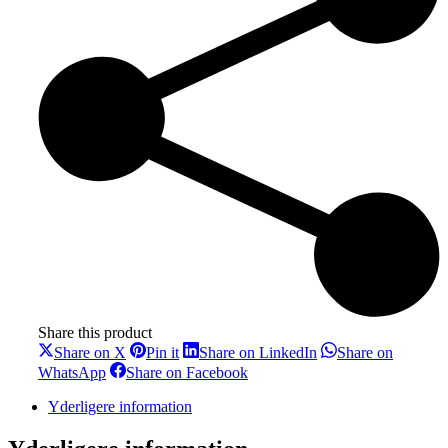
Share this product
Share
Share
Share
Share on X
Pin it
Share on LinkedIn
Share on
on
on
on
Share
Share
WhatsApp
Share on Facebook
X
Pinterest
LinkedIn
on
on
WhatsApp
Facebook
Yderligere information