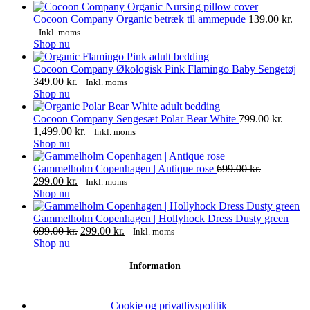
vare
har
Cocoon Company Organic betræk til ammepude
139.00
kr.
flere
Inkl. moms
varianter.
Dette
Shop nu
Mulighederne
vare
kan
har
Cocoon Company Økologisk Pink Flamingo Baby Sengetøj
vælges
flere
349.00
kr.
Inkl. moms
på
varianter.
Shop nu
varesiden
Mulighederne
kan
Cocoon Company Sengesæt Polar Bear White
799.00
kr.
–
vælges
Prisinterval:
1,499.00
kr.
Inkl. moms
på
Dette
799.00 kr.
Shop nu
varesiden
vare
til
har
1,499.00 kr.
Gammelholm Copenhagen | Antique rose
699.00
kr.
Den
flere
Den
299.00
kr.
Inkl. moms
oprindelige
varianter.
Dette
aktuelle
Shop nu
pris
Mulighederne
vare
pris
var:
kan
har
er:
Gammelholm Copenhagen | Hollyhock Dress Dusty green
699.00 kr..
vælges
flere
299.00 kr..
Den
Den
699.00
kr.
299.00
kr.
Inkl. moms
på
varianter.
Dette
oprindelige
aktuelle
Shop nu
varesiden
Mulighederne
vare
pris
pris
Information
kan
har
var:
er:
vælges
flere
699.00 kr..
299.00 kr..
på
varianter.
varesiden
Mulighederne
Cookie og privatlivspolitik