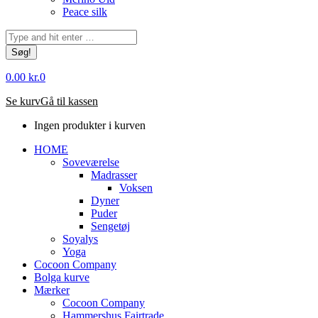
Peace silk
Søg:
0.00
kr.
0
Se kurv
Gå til kassen
Ingen produkter i kurven
HOME
Soveværelse
Madrasser
Voksen
Dyner
Puder
Sengetøj
Soyalys
Yoga
Cocoon Company
Bolga kurve
Mærker
Cocoon Company
Hammershus Fairtrade