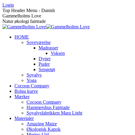
Skip
Login
to
Top Header Menu - Danish
content
Gammelholms Love
Natur økologi fairtrade
HOME
Soveværelse
Madrasser
Voksen
Dyner
Puder
Sengetøj
Soyalys
Yoga
Cocoon Company
Bolga kurve
Mærker
Cocoon Company
Hammershus Fairtrade
Soyalysfabrikken Mara Light
Materialer
Amazing Maize
Økologisk Kapok
Merino Uld