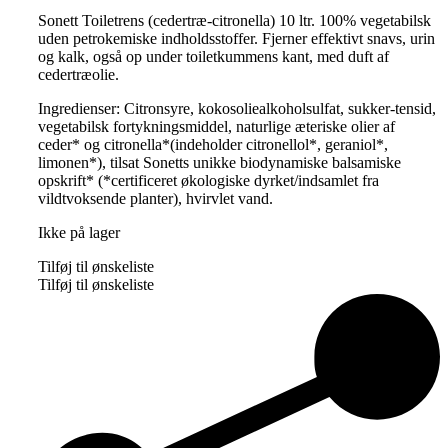
Sonett Toiletrens (cedertræ-citronella) 10 ltr. 100% vegetabilsk
uden petrokemiske indholdsstoffer. Fjerner effektivt snavs, urin
og kalk, også op under toiletkummens kant, med duft af
cedertræolie.
Ingredienser: Citronsyre, kokosoliealkoholsulfat, sukker-tensid,
vegetabilsk fortykningsmiddel, naturlige æteriske olier af
ceder* og citronella*(indeholder citronellol*, geraniol*,
limonen*), tilsat Sonetts unikke biodynamiske balsamiske
opskrift* (*certificeret økologiske dyrket/indsamlet fra
vildtvoksende planter), hvirvlet vand.
Ikke på lager
Tilføj til ønskeliste
Tilføj til ønskeliste