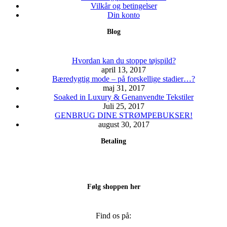
kan
Vilkår og betingelser
vælges
Din konto
på
Blog
varesiden
Hvordan kan du stoppe tøjspild?
april 13, 2017
Bæredygtig mode – på forskellige stadier…?
maj 31, 2017
Soaked in Luxury & Genanvendte Tekstiler
Juli 25, 2017
GENBRUG DINE STRØMPEBUKSER!
august 30, 2017
Betaling
Følg shoppen her
Find os på: