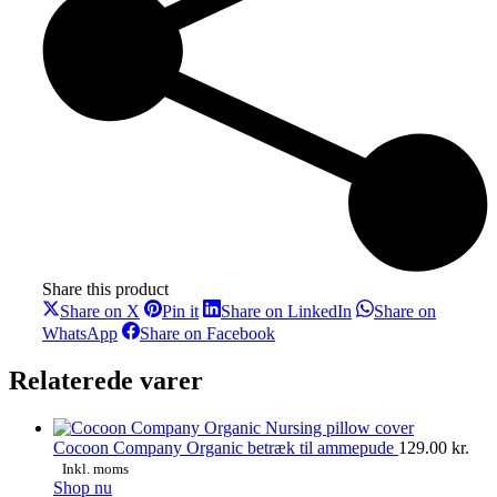
Share this product
Share
Share
Share
Share on X
Pin it
Share on LinkedIn
Share on
on
on
on
Share
Share
WhatsApp
Share on Facebook
X
Pinterest
LinkedIn
on
on
WhatsApp
Facebook
Relaterede varer
Cocoon Company Organic betræk til ammepude
129.00
kr.
Inkl. moms
Dette
Shop nu