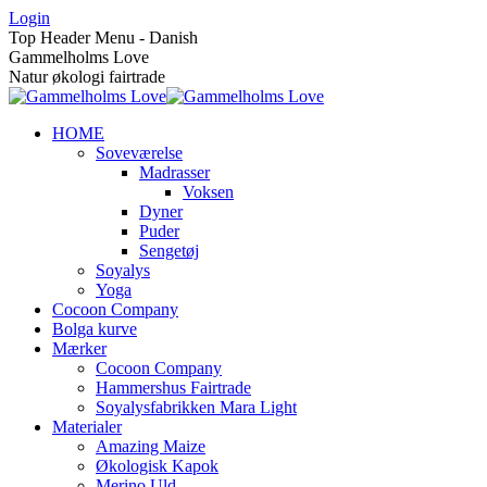
Skip
Login
to
Top Header Menu - Danish
content
Gammelholms Love
Natur økologi fairtrade
HOME
Soveværelse
Madrasser
Voksen
Dyner
Puder
Sengetøj
Soyalys
Yoga
Cocoon Company
Bolga kurve
Mærker
Cocoon Company
Hammershus Fairtrade
Soyalysfabrikken Mara Light
Materialer
Amazing Maize
Økologisk Kapok
Merino Uld