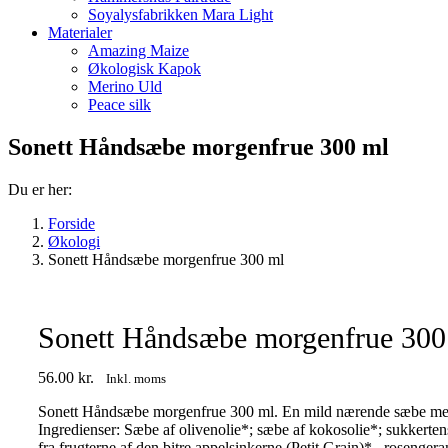
Soyalysfabrikken Mara Light
Materialer
Amazing Maize
Økologisk Kapok
Merino Uld
Peace silk
Sonett Håndsæbe morgenfrue 300 ml
Du er her:
Forside
Økologi
Sonett Håndsæbe morgenfrue 300 ml
Sonett Håndsæbe morgenfrue 300
56.00
kr.
Inkl. moms
Sonett Håndsæbe morgenfrue 300 ml. En mild nærende sæbe med en
Ingredienser: Sæbe af olivenolie*; sæbe af kokosolie*; sukkertensi
fra frugterne af den bitre appelsinkerne (Petit Grain)* , rosenge