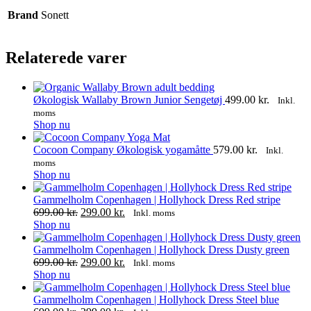
Brand
Sonett
Relaterede varer
Økologisk Wallaby Brown Junior Sengetøj
499.00
kr.
Inkl.
moms
Shop nu
Cocoon Company Økologisk yogamåtte
579.00
kr.
Inkl.
moms
Shop nu
Gammelholm Copenhagen | Hollyhock Dress Red stripe
Den
Den
699.00
kr.
299.00
kr.
Inkl. moms
Dette
oprindelige
aktuelle
Shop nu
vare
pris
pris
har
var:
er:
Gammelholm Copenhagen | Hollyhock Dress Dusty green
flere
699.00 kr..
Den
299.00 kr..
Den
699.00
kr.
299.00
kr.
Inkl. moms
varianter.
Dette
oprindelige
aktuelle
Shop nu
Mulighederne
vare
pris
pris
kan
har
var:
er:
Gammelholm Copenhagen | Hollyhock Dress Steel blue