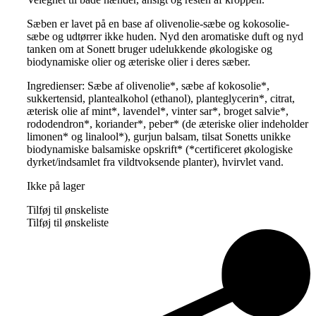
Sæben er lavet på en base af olivenolie-sæbe og kokosolie-
sæbe og udtørrer ikke huden. Nyd den aromatiske duft og nyd
tanken om at Sonett bruger udelukkende økologiske og
biodynamiske olier og æteriske olier i deres sæber.
Ingredienser: Sæbe af olivenolie*, sæbe af kokosolie*,
sukkertensid, plantealkohol (ethanol), planteglycerin*, citrat,
æterisk olie af mint*, lavendel*, vinter sar*, broget salvie*,
rododendron*, koriander*, peber* (de æteriske olier indeholder
limonen* og linalool*), gurjun balsam, tilsat Sonetts unikke
biodynamiske balsamiske opskrift* (*certificeret økologiske
dyrket/indsamlet fra vildtvoksende planter), hvirvlet vand.
Ikke på lager
Tilføj til ønskeliste
Tilføj til ønskeliste