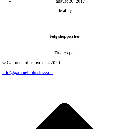
august 30, 2017
Betaling
Følg shoppen her
Find os på:
Facebook
Instagram
© Gammelholmslove.dk - 2026
page
page
info@gammelholmslove.dk
opens
opens
in
in
new
new
ti
window
window
t