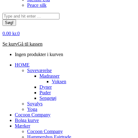
Peace silk
Søg:
0.00
kr.
0
Se kurv
Gå til kassen
Ingen produkter i kurven
HOME
Soveværelse
Madrasser
Voksen
Dyner
Puder
Sengetøj
Soyalys
Yoga
Cocoon Company
Bolga kurve
Mærker
Cocoon Company
Hammershus Fairtrade