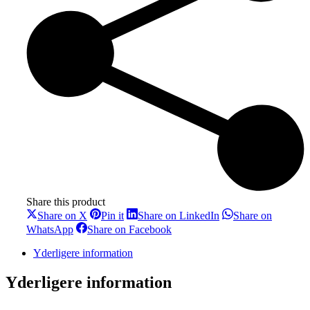
Share this product
Share
Share
Share
Share on X
Pin it
Share on LinkedIn
Share on
on
on
on
Share
Share
WhatsApp
Share on Facebook
X
Pinterest
LinkedIn
on
on
WhatsApp
Facebook
Yderligere information
Yderligere information