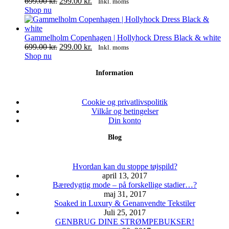
vælges
flere
699.00 kr..
Den
299.00 kr..
Den
699.00
kr.
299.00
kr.
Inkl. moms
på
varianter.
Dette
oprindelige
aktuelle
Shop nu
varesiden
Mulighederne
vare
pris
pris
kan
har
var:
er:
vælges
flere
699.00 kr..
299.00 kr..
Gammelholm Copenhagen | Hollyhock Dress Black & white
på
varianter.
Den
Den
699.00
kr.
299.00
kr.
Inkl. moms
varesiden
Mulighederne
Dette
oprindelige
aktuelle
Shop nu
kan
vare
pris
pris
Information
vælges
har
var:
er:
på
flere
699.00 kr..
299.00 kr..
varesiden
varianter.
Mulighederne
Cookie og privatlivspolitik
kan
Vilkår og betingelser
vælges
Din konto
på
Blog
varesiden
Hvordan kan du stoppe tøjspild?
april 13, 2017
Bæredygtig mode – på forskellige stadier…?
maj 31, 2017
Soaked in Luxury & Genanvendte Tekstiler
Juli 25, 2017
GENBRUG DINE STRØMPEBUKSER!