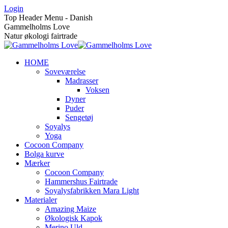
Skip
Login
to
Top Header Menu - Danish
content
Gammelholms Love
Natur økologi fairtrade
HOME
Soveværelse
Madrasser
Voksen
Dyner
Puder
Sengetøj
Soyalys
Yoga
Cocoon Company
Bolga kurve
Mærker
Cocoon Company
Hammershus Fairtrade
Soyalysfabrikken Mara Light
Materialer
Amazing Maize
Økologisk Kapok
Merino Uld