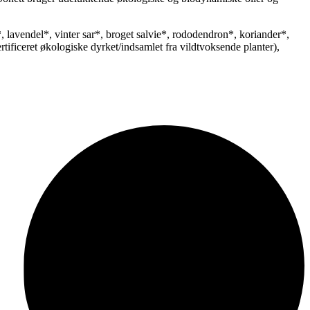
*, lavendel*, vinter sar*, broget salvie*, rododendron*, koriander*,
tificeret økologiske dyrket/indsamlet fra vildtvoksende planter),