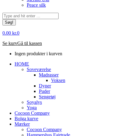
Peace silk
Søg:
0.00
kr.
0
Se kurv
Gå til kassen
Ingen produkter i kurven
HOME
Soveværelse
Madrasser
Voksen
Dyner
Puder
Sengetøj
Soyalys
Yoga
Cocoon Company
Bolga kurve
Mærker
Cocoon Company
Hammershus Fairtrade