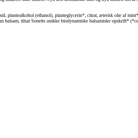
d, plantealkohol (ethanol), planteglycerin*, citrat, æterisk olie af mint
un balsam, tilsat Sonetts unikke biodynamiske balsamiske opskrift* (*cer