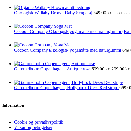
Økologisk Wallaby Brown Baby Sengetøj
349.00
kr.
Inkl. mo
Cocoon Company Økologisk yogamåtte med naturgummi (Bø
Cocoon Company Økologisk yogamåtte med naturgummi
649
Den
Gammelholm Copenhagen | Antique rose
699.00
kr.
299.00
kr.
oprindelig
pris
var:
Gammelholm Copenhagen | Hollyhock Dress Red stripe
699.0
699.00 kr..
Information
Cookie og privatlivspolitik
Vilkår og betingelser