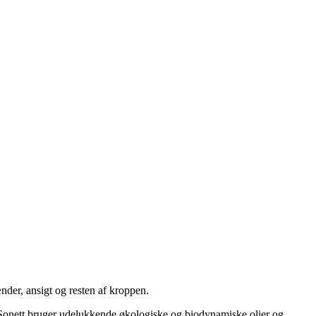
nder, ansigt og resten af kroppen.
 Sonett bruger udelukkende økologiske og biodynamiske olier og