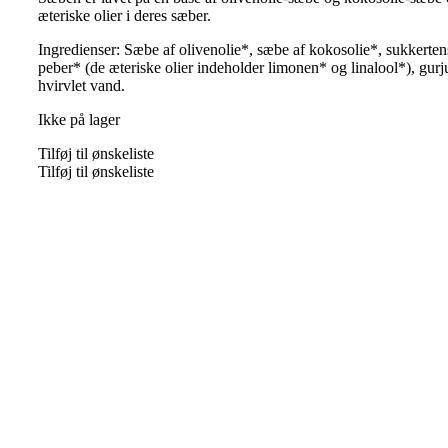
æteriske olier i deres sæber.
Ingredienser: Sæbe af olivenolie*, sæbe af kokosolie*, sukkertensi
peber* (de æteriske olier indeholder limonen* og linalool*), gurj
hvirvlet vand.
Ikke på lager
Tilføj til ønskeliste
Tilføj til ønskeliste