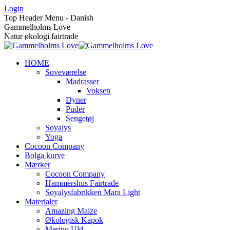
Skip
Login
to
Top Header Menu - Danish
content
Gammelholms Love
Natur økologi fairtrade
HOME
Soveværelse
Madrasser
Voksen
Dyner
Puder
Sengetøj
Soyalys
Yoga
Cocoon Company
Bolga kurve
Mærker
Cocoon Company
Hammershus Fairtrade
Soyalysfabrikken Mara Light
Materialer
Amazing Maize
Økologisk Kapok
Merino Uld