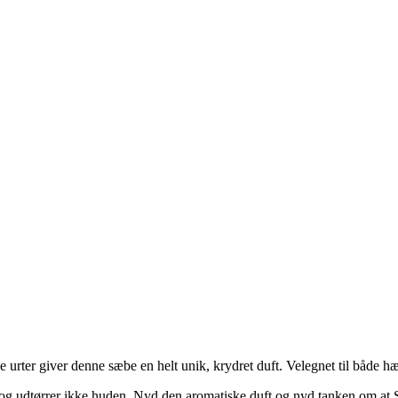
urter giver denne sæbe en helt unik, krydret duft. Velegnet til både hæ
 og udtørrer ikke huden. Nyd den aromatiske duft og nyd tanken om at