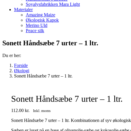
Soyalysfabrikken Mara Light
Materialer
Amazing Maize
Økologisk Kapok
Merino Uld
Peace silk
Sonett Håndsæbe 7 urter – 1 ltr.
Du er her:
Forside
Økologi
Sonett Håndsæbe 7 urter – 1 ltr.
Sonett Håndsæbe 7 urter – 1 ltr.
112.00
kr.
Inkl. moms
Sonett Håndsæbe 7 urter – 1 ltr. Kombinationen af syv økologiske 
Sæben er lavet på en base af olivenolie-sæbe og kokosolie-sæbe