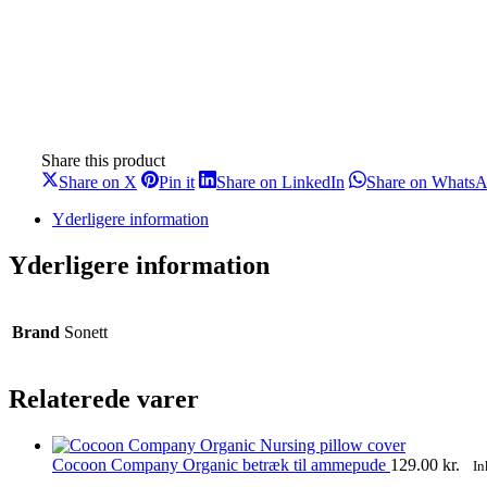
Share this product
Share
Share
Share
Share on X
Pin it
Share on LinkedIn
Share on Whats
on
on
on
X
Pinterest
LinkedIn
Yderligere information
Yderligere information
Brand
Sonett
Relaterede varer
Cocoon Company Organic betræk til ammepude
129.00
kr.
In