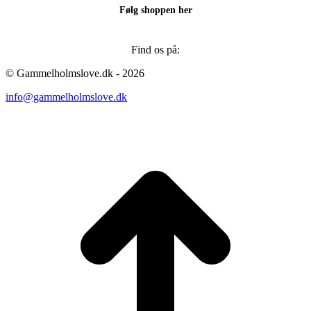
Følg shoppen her
Find os på:
Facebook
Instagram
© Gammelholmslove.dk - 2026
page
page
info@gammelholmslove.dk
opens
opens
in
in
new
new
ti
window
window
t