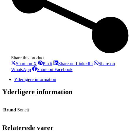
Share this product
Share
Share
Share
Share on X
Pin it
Share on LinkedIn
Share on
on
on
on
Share
Share
WhatsApp
Share on Facebook
X
Pinterest
LinkedIn
on
on
WhatsApp
Facebook
Yderligere information
Yderligere information
Brand
Sonett
Relaterede varer