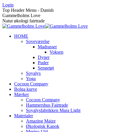
Skip
Login
to
Top Header Menu - Danish
content
Gammelholms Love
Natur økologi fairtrade
HOME
Soveværelse
Madrasser
Voksen
Dyner
Puder
Sengetøj
Soyalys
Yoga
Cocoon Company
Bolga kurve
Mærker
Cocoon Company
Hammershus Fairtrade
Soyalysfabrikken Mara Light
Materialer
Amazing Maize
Økologisk Kapok
Merino Uld