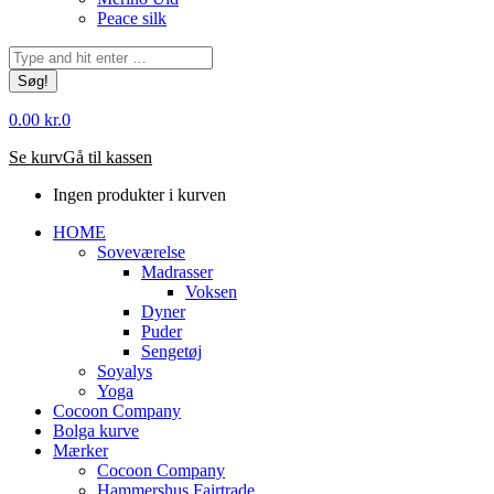
Peace silk
Søg:
0.00
kr.
0
Se kurv
Gå til kassen
Ingen produkter i kurven
HOME
Soveværelse
Madrasser
Voksen
Dyner
Puder
Sengetøj
Soyalys
Yoga
Cocoon Company
Bolga kurve
Mærker
Cocoon Company
Hammershus Fairtrade