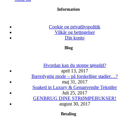
kan
vare
pris
pris
Information
vælges
har
var:
er:
på
flere
699.00 kr..
299.00 kr..
varesiden
varianter.
Mulighederne
Cookie og privatlivspolitik
kan
Vilkår og betingelser
vælges
Din konto
på
Blog
varesiden
Hvordan kan du stoppe tøjspild?
april 13, 2017
Bæredygtig mode – på forskellige stadier…?
maj 31, 2017
Soaked in Luxury & Genanvendte Tekstiler
Juli 25, 2017
GENBRUG DINE STRØMPEBUKSER!
august 30, 2017
Betaling