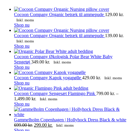
Cocoon Company Organic betræk til ammepude
129.00
kr.
Inkl. moms
Dette
Shop nu
vare
har
Cocoon Company Organic betræk til ammepude
139.00
kr.
flere
Inkl. moms
varianter.
Dette
Shop nu
Mulighederne
vare
kan
har
Cocoon Company Økologisk Polar Bear White Baby
vælges
flere
Sengetøj
349.00
kr.
Inkl. moms
på
varianter.
Shop nu
varesiden
Mulighederne
kan
Cocoon Company Kapok yogapølle
429.00
kr.
Inkl. moms
vælges
Dette
Shop nu
på
vare
varesiden
har
Cocoon Company Sengesæt Flamingo Pink
799.00
kr.
–
flere
Prisinterval:
1,499.00
kr.
Inkl. moms
varianter.
Dette
799.00 kr.
Shop nu
Mulighederne
vare
til
kan
har
1,499.00 kr.
vælges
flere
Gammelholm Copenhagen | Hollyhock Dress Black & white
på
varianter.
Den
Den
699.00
kr.
299.00
kr.
Inkl. moms
varesiden
Mulighederne
Dette
oprindelige
aktuelle
Shop nu