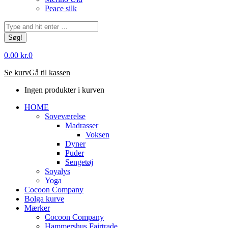
Peace silk
Søg:
0.00
kr.
0
Se kurv
Gå til kassen
Ingen produkter i kurven
HOME
Soveværelse
Madrasser
Voksen
Dyner
Puder
Sengetøj
Soyalys
Yoga
Cocoon Company
Bolga kurve
Mærker
Cocoon Company
Hammershus Fairtrade