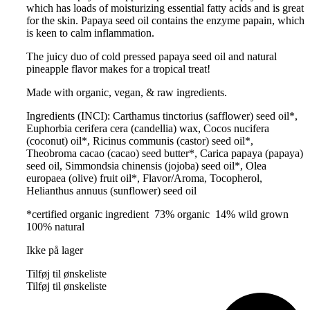
which has loads of moisturizing essential fatty acids and is great
for the skin. Papaya seed oil contains the enzyme papain, which
is keen to calm inflammation.
The juicy duo of cold pressed papaya seed oil and natural
pineapple flavor makes for a tropical treat!
Made with organic, vegan, & raw ingredients.
Ingredients (INCI): Carthamus tinctorius (safflower) seed oil*,
Euphorbia cerifera cera (candellia) wax, Cocos nucifera
(coconut) oil*, Ricinus communis (castor) seed oil*,
Theobroma cacao (cacao) seed butter*, Carica papaya (papaya)
seed oil, Simmondsia chinensis (jojoba) seed oil*, Olea
europaea (olive) fruit oil*, Flavor/Aroma, Tocopherol,
Helianthus annuus (sunflower) seed oil
*certified organic ingredient 73% organic 14% wild grown
100% natural
Ikke på lager
Tilføj til ønskeliste
Tilføj til ønskeliste