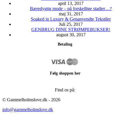
april 13, 2017
Bæredygtig mode – på forskellige stadier…?
maj 31, 2017
Soaked in Luxury & Genanvendte Tekstiler
Juli 25, 2017
GENBRUG DINE STRØMPEBUKSER!
august 30, 2017
Betaling
Følg shoppen her
Find os på:
Facebook
Instagram
© Gammelholmslove.dk - 2026
page
page
info@gammelholmslove.dk
opens
opens
in
in
new
new
ti
window
window
t