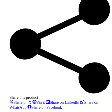
Share this product
Share
Share
Share
Share on X
Pin it
Share on LinkedIn
Share on
on
on
on
Share
Share
WhatsApp
Share on Facebook
X
Pinterest
LinkedIn
on
on