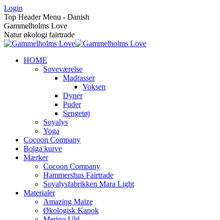
Skip
Login
to
Top Header Menu - Danish
content
Gammelholms Love
Natur økologi fairtrade
HOME
Soveværelse
Madrasser
Voksen
Dyner
Puder
Sengetøj
Soyalys
Yoga
Cocoon Company
Bolga kurve
Mærker
Cocoon Company
Hammershus Fairtrade
Soyalysfabrikken Mara Light
Materialer
Amazing Maize
Økologisk Kapok
Merino Uld