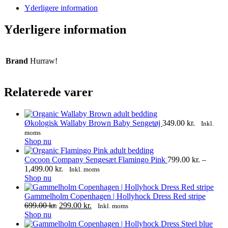
WhatsApp
Facebook
Yderligere information
Yderligere information
Brand
Hurraw!
Relaterede varer
Økologisk Wallaby Brown Baby Sengetøj
349.00
kr.
Inkl.
moms
Shop nu
Cocoon Company Sengesæt Flamingo Pink
799.00
kr.
–
Prisinterval:
1,499.00
kr.
Inkl. moms
Dette
799.00 kr.
Shop nu
vare
til
har
1,499.00 kr.
Gammelholm Copenhagen | Hollyhock Dress Red stripe
flere
Den
Den
699.00
kr.
299.00
kr.
Inkl. moms
varianter.
Dette
oprindelige
aktuelle
Shop nu
Mulighederne
vare
pris
pris