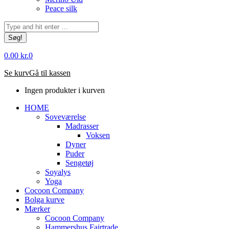
Peace silk
Søg:
0.00
kr.
0
Se kurv
Gå til kassen
Ingen produkter i kurven
HOME
Soveværelse
Madrasser
Voksen
Dyner
Puder
Sengetøj
Soyalys
Yoga
Cocoon Company
Bolga kurve
Mærker
Cocoon Company
Hammershus Fairtrade