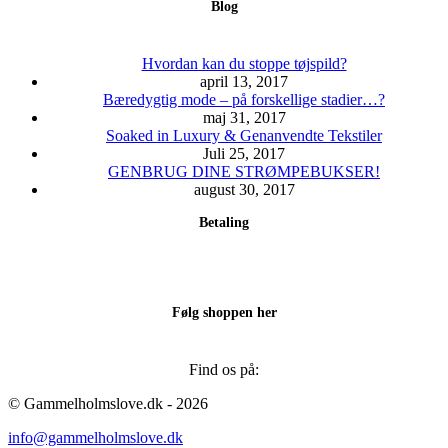
Blog
Hvordan kan du stoppe tøjspild?
april 13, 2017
Bæredygtig mode – på forskellige stadier…?
maj 31, 2017
Soaked in Luxury & Genanvendte Tekstiler
Juli 25, 2017
GENBRUG DINE STRØMPEBUKSER!
august 30, 2017
Betaling
Følg shoppen her
Find os på:
Facebook
Instagram
© Gammelholmslove.dk - 2026
page
page
info@gammelholmslove.dk
opens
opens