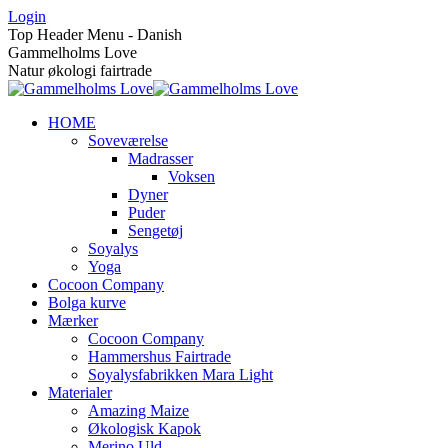
Skip
Login
to
Top Header Menu - Danish
content
Gammelholms Love
Natur økologi fairtrade
HOME
Soveværelse
Madrasser
Voksen
Dyner
Puder
Sengetøj
Soyalys
Yoga
Cocoon Company
Bolga kurve
Mærker
Cocoon Company
Hammershus Fairtrade
Soyalysfabrikken Mara Light
Materialer
Amazing Maize
Økologisk Kapok
Merino Uld