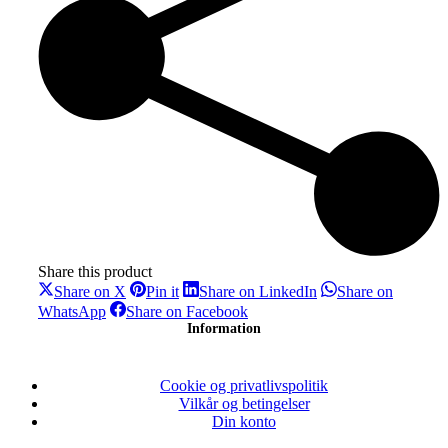
Share this product
Share
Share
Share
Share on X
Pin it
Share on LinkedIn
Share on
on
on
on
Share
Share
WhatsApp
Share on Facebook
X
Pinterest
LinkedIn
on
on
Information
WhatsApp
Facebook
Cookie og privatlivspolitik
Vilkår og betingelser
Din konto