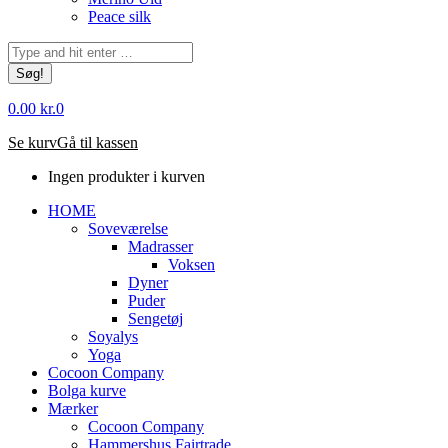
Peace silk
Søg:
0.00
kr.
0
Se kurv
Gå til kassen
Ingen produkter i kurven
HOME
Soveværelse
Madrasser
Voksen
Dyner
Puder
Sengetøj
Soyalys
Yoga
Cocoon Company
Bolga kurve
Mærker
Cocoon Company
Hammershus Fairtrade