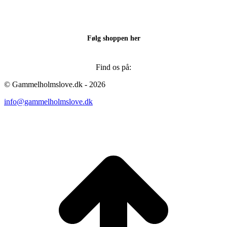
Følg shoppen her
Find os på:
Facebook
Instagram
© Gammelholmslove.dk - 2026
page
page
info@gammelholmslove.dk
opens
opens
in
in
new
new
ti
window
window
t