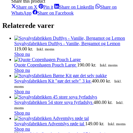
Share this product
Share
Share
Share
Share on X
Pin it
Share on LinkedIn
Share on
on
on
on
Share
Share
WhatsApp
Share on Facebook
X
Pinterest
LinkedIn
on
on
WhatsApp
Facebook
Relaterede varer
Soyalysfabrikken Duftlys - Vanilie, Bergamot og Lemon
119.00
kr.
Inkl. moms
Shop nu
Quote Copenhagen Pouch Large
190.00
kr.
Inkl. moms
Shop nu
Soyalysfabrikken Kit "gør det selv" 3 kg
400.00
kr.
Inkl.
moms
Shop nu
Soyalysfabrikken 54 store soya fyrfadslys
480.00
kr.
Inkl.
moms
Shop nu
Soyalysfabrikken Adventslys røde tal
149.00
kr.
Inkl. moms
Shop nu