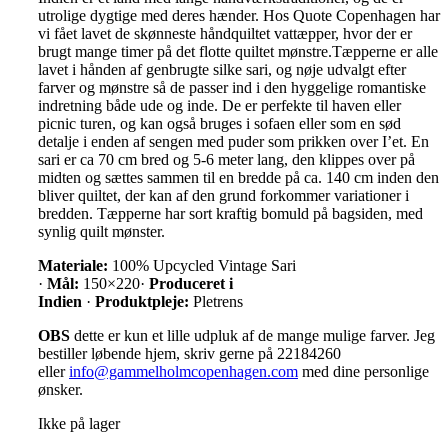
utrolige dygtige med deres hænder. Hos Quote Copenhagen har
vi fået lavet de skønneste håndquiltet vattæpper, hvor der er
brugt mange timer på det flotte quiltet mønstre.Tæpperne er alle
lavet i hånden af genbrugte silke sari, og nøje udvalgt efter
farver og mønstre så de passer ind i den hyggelige romantiske
indretning både ude og inde. De er perfekte til haven eller
picnic turen, og kan også bruges i sofaen eller som en sød
detalje i enden af sengen med puder som prikken over I’et. En
sari er ca 70 cm bred og 5-6 meter lang, den klippes over på
midten og sættes sammen til en bredde på ca. 140 cm inden den
bliver quiltet, der kan af den grund forkommer variationer i
bredden. Tæpperne har sort kraftig bomuld på bagsiden, med
synlig quilt mønster.
Materiale:
100% Upcycled Vintage Sari
·
Mål:
150×220·
Produceret i
Indien
·
Produktpleje:
Pletrens
OBS
dette er kun et lille udpluk af de mange mulige farver. Jeg
bestiller løbende hjem, skriv gerne på 22184260
eller
info@gammelholmcopenhagen.com
med dine personlige
ønsker.
Ikke på lager