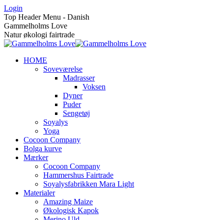
Skip
Login
to
Top Header Menu - Danish
content
Gammelholms Love
Natur økologi fairtrade
HOME
Soveværelse
Madrasser
Voksen
Dyner
Puder
Sengetøj
Soyalys
Yoga
Cocoon Company
Bolga kurve
Mærker
Cocoon Company
Hammershus Fairtrade
Soyalysfabrikken Mara Light
Materialer
Amazing Maize
Økologisk Kapok
Merino Uld