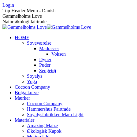
Skip
Login
to
Top Header Menu - Danish
content
Gammelholms Love
Natur økologi fairtrade
HOME
Soveværelse
Madrasser
Voksen
Dyner
Puder
Sengetøj
Soyalys
Yoga
Cocoon Company
Bolga kurve
Mærker
Cocoon Company
Hammershus Fairtrade
Soyalysfabrikken Mara Light
Materialer
Amazing Maize
Økologisk Kapok
Merino Uld