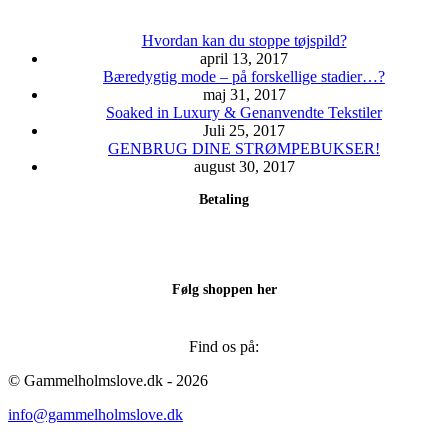
Hvordan kan du stoppe tøjspild?
april 13, 2017
Bæredygtig mode – på forskellige stadier…?
maj 31, 2017
Soaked in Luxury & Genanvendte Tekstiler
Juli 25, 2017
GENBRUG DINE STRØMPEBUKSER!
august 30, 2017
Betaling
Følg shoppen her
Find os på:
Facebook
Instagram
© Gammelholmslove.dk - 2026
page
page
info@gammelholmslove.dk
opens
opens
in
in