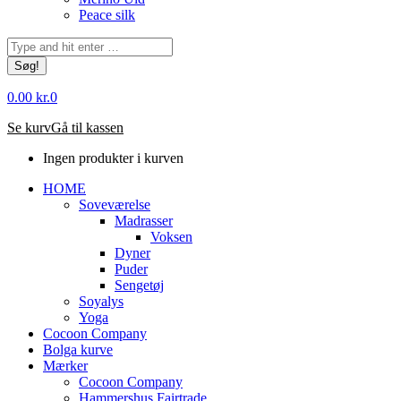
Peace silk
Søg:
0.00
kr.
0
Se kurv
Gå til kassen
Ingen produkter i kurven
HOME
Soveværelse
Madrasser
Voksen
Dyner
Puder
Sengetøj
Soyalys
Yoga
Cocoon Company
Bolga kurve
Mærker
Cocoon Company
Hammershus Fairtrade