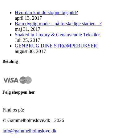
Hvordan kan du stoppe tøjspild?
april 13, 2017
Bæredygtig mode – på forskellige stadier…?
maj 31, 2017
Soaked in Luxury & Genanvendte Tekstiler
Juli 25, 2017
GENBRUG DINE STRØMPEBUKSER!
august 30, 2017
Betaling
Følg shoppen her
Find os på:
Facebook
Instagram
© Gammelholmslove.dk - 2026
page
page
info@gammelholmslove.dk
opens
opens
in
in