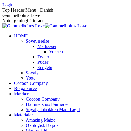
Skip
Login
to
Top Header Menu - Danish
content
Gammelholms Love
Natur økologi fairtrade
HOME
Soveværelse
Madrasser
Voksen
Dyner
Puder
Sengetøj
Soyalys
Yoga
Cocoon Company
Bolga kurve
Mærker
Cocoon Company
Hammershus Fairtrade
Soyalysfabrikken Mara Light
Materialer
Amazing Maize
Økologisk Kapok
Merino Uld