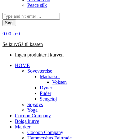
Peace silk
Søg:
0.00
kr.
0
Se kurv
Gå til kassen
Ingen produkter i kurven
HOME
Soveværelse
Madrasser
Voksen
Dyner
Puder
Sengetøj
Soyalys
Yoga
Cocoon Company
Bolga kurve
Mærker
Cocoon Company
Hammershus Fairtrade