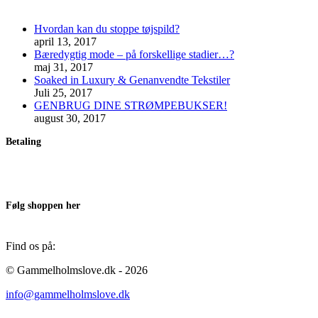
Hvordan kan du stoppe tøjspild?
april 13, 2017
Bæredygtig mode – på forskellige stadier…?
maj 31, 2017
Soaked in Luxury & Genanvendte Tekstiler
Juli 25, 2017
GENBRUG DINE STRØMPEBUKSER!
august 30, 2017
Betaling
Følg shoppen her
Find os på:
Facebook
Instagram
© Gammelholmslove.dk - 2026
page
page
info@gammelholmslove.dk
opens
opens
in
in