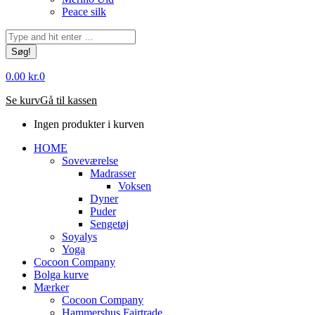
Peace silk
Søg:
0.00
kr.
0
Se kurv
Gå til kassen
Ingen produkter i kurven
HOME
Soveværelse
Madrasser
Voksen
Dyner
Puder
Sengetøj
Soyalys
Yoga
Cocoon Company
Bolga kurve
Mærker
Cocoon Company
Hammershus Fairtrade