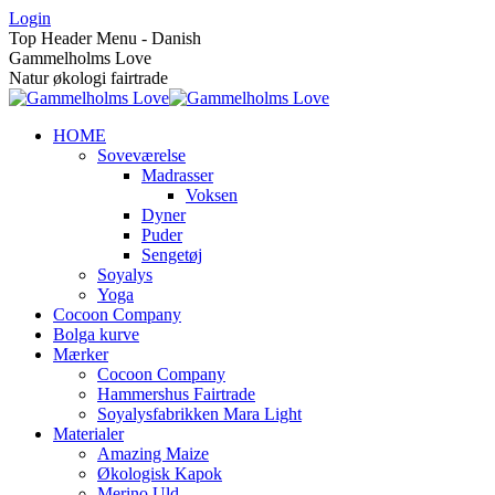
Skip
Login
to
Top Header Menu - Danish
content
Gammelholms Love
Natur økologi fairtrade
HOME
Soveværelse
Madrasser
Voksen
Dyner
Puder
Sengetøj
Soyalys
Yoga
Cocoon Company
Bolga kurve
Mærker
Cocoon Company
Hammershus Fairtrade
Soyalysfabrikken Mara Light
Materialer
Amazing Maize
Økologisk Kapok
Merino Uld