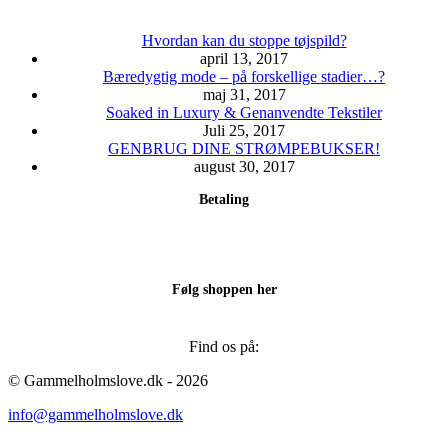
Hvordan kan du stoppe tøjspild?
april 13, 2017
Bæredygtig mode – på forskellige stadier…?
maj 31, 2017
Soaked in Luxury & Genanvendte Tekstiler
Juli 25, 2017
GENBRUG DINE STRØMPEBUKSER!
august 30, 2017
Betaling
Følg shoppen her
Find os på:
Facebook
Instagram
© Gammelholmslove.dk - 2026
page
page
info@gammelholmslove.dk
opens
opens
in
in