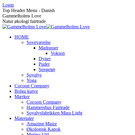
Skip
Login
to
Top Header Menu - Danish
content
Gammelholms Love
Natur økologi fairtrade
HOME
Soveværelse
Madrasser
Voksen
Dyner
Puder
Sengetøj
Soyalys
Yoga
Cocoon Company
Bolga kurve
Mærker
Cocoon Company
Hammershus Fairtrade
Soyalysfabrikken Mara Light
Materialer
Amazing Maize
Økologisk Kapok
Merino Uld