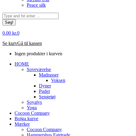
Peace silk
Søg:
0.00
kr.
0
Se kurv
Gå til kassen
Ingen produkter i kurven
HOME
Soveværelse
Madrasser
Voksen
Dyner
Puder
Sengetøj
Soyalys
Yoga
Cocoon Company
Bolga kurve
Mærker
Cocoon Company
Hammershus Fairtrade