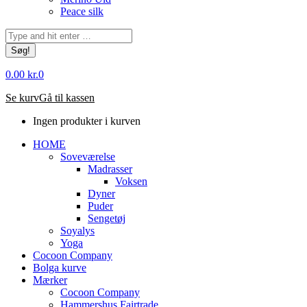
Peace silk
Søg:
0.00
kr.
0
Se kurv
Gå til kassen
Ingen produkter i kurven
HOME
Soveværelse
Madrasser
Voksen
Dyner
Puder
Sengetøj
Soyalys
Yoga
Cocoon Company
Bolga kurve
Mærker
Cocoon Company
Hammershus Fairtrade