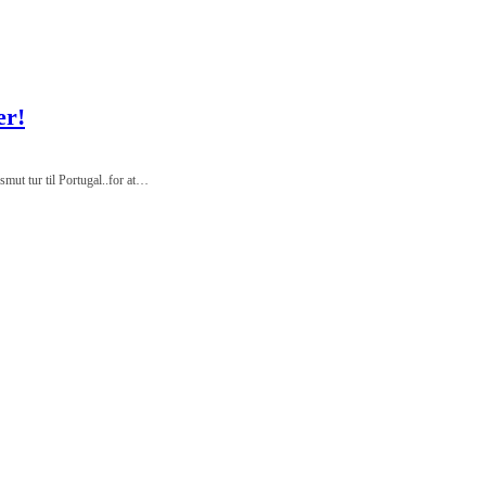
er!
ut tur til Portugal..for at…