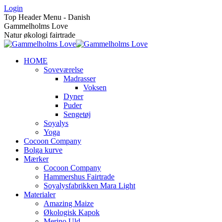
Skip
Login
to
Top Header Menu - Danish
content
Gammelholms Love
Natur økologi fairtrade
HOME
Soveværelse
Madrasser
Voksen
Dyner
Puder
Sengetøj
Soyalys
Yoga
Cocoon Company
Bolga kurve
Mærker
Cocoon Company
Hammershus Fairtrade
Soyalysfabrikken Mara Light
Materialer
Amazing Maize
Økologisk Kapok
Merino Uld