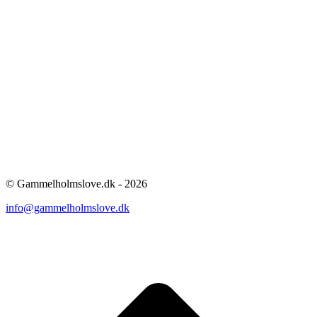
© Gammelholmslove.dk - 2026
info@gammelholmslove.dk
ti
t