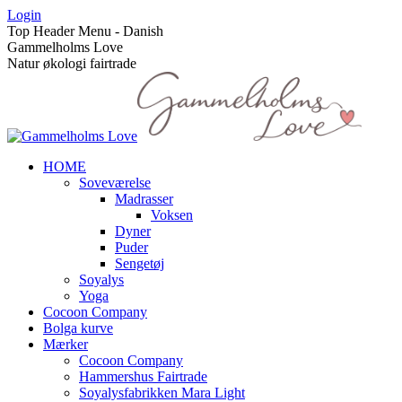
Skip
Login
to
Top Header Menu - Danish
content
Gammelholms Love
Natur økologi fairtrade
HOME
Soveværelse
Madrasser
Voksen
Dyner
Puder
Sengetøj
Soyalys
Yoga
Cocoon Company
Bolga kurve
Mærker
Cocoon Company
Hammershus Fairtrade
Soyalysfabrikken Mara Light