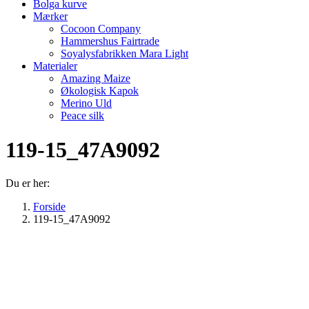
Bolga kurve
Mærker
Cocoon Company
Hammershus Fairtrade
Soyalysfabrikken Mara Light
Materialer
Amazing Maize
Økologisk Kapok
Merino Uld
Peace silk
119-15_47A9092
Du er her:
Forside
119-15_47A9092