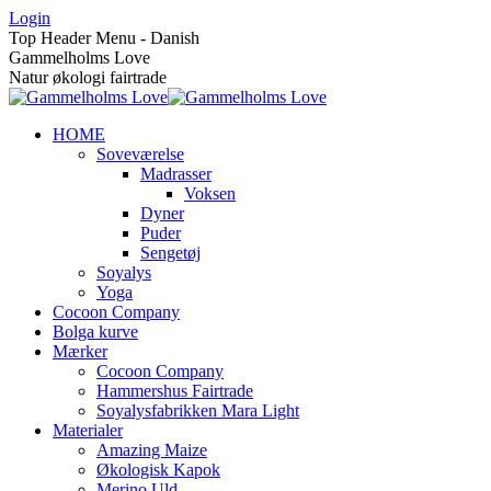
Skip
Login
to
Top Header Menu - Danish
content
Gammelholms Love
Natur økologi fairtrade
HOME
Soveværelse
Madrasser
Voksen
Dyner
Puder
Sengetøj
Soyalys
Yoga
Cocoon Company
Bolga kurve
Mærker
Cocoon Company
Hammershus Fairtrade
Soyalysfabrikken Mara Light
Materialer
Amazing Maize
Økologisk Kapok
Merino Uld