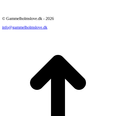
© Gammelholmslove.dk - 2026
info@gammelholmslove.dk
ti
t