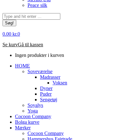
Peace silk
Søg:
0.00
kr.
0
Se kurv
Gå til kassen
Ingen produkter i kurven
HOME
Soveværelse
Madrasser
Voksen
Dyner
Puder
Sengetøj
Soyalys
Yoga
Cocoon Company
Bolga kurve
Mærker
Cocoon Company
Hammershus Fairtrade