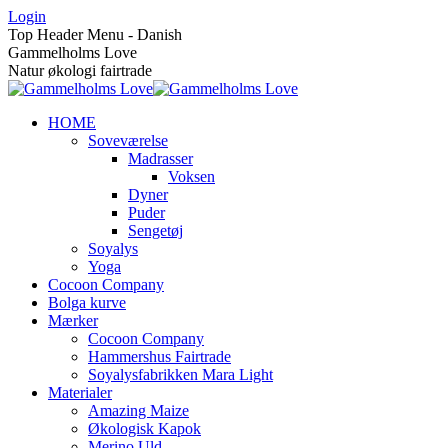
Skip
Login
to
Top Header Menu - Danish
content
Gammelholms Love
Natur økologi fairtrade
HOME
Soveværelse
Madrasser
Voksen
Dyner
Puder
Sengetøj
Soyalys
Yoga
Cocoon Company
Bolga kurve
Mærker
Cocoon Company
Hammershus Fairtrade
Soyalysfabrikken Mara Light
Materialer
Amazing Maize
Økologisk Kapok
Merino Uld