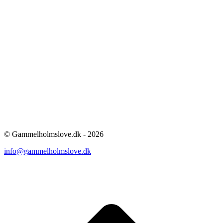
© Gammelholmslove.dk - 2026
info@gammelholmslove.dk
ti
t